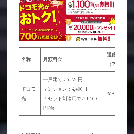
通信速度
名称
月額料金
（下り）
一戸建て：5,720円
ドコモ
マンション：4,400円
369.5Mbps
光
＊セット割適用で△1,100
円/台