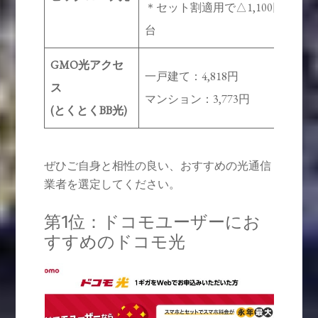
＊セット割適用で△1,100円/
台
GMO光アクセ
一戸建て：4,818円
ス
2
マンション：3,773円
(とくとくBB光)
ぜひご自身と相性の良い、おすすめの光通信
業者を選定してください。
第1位：ドコモユーザーにお
すすめのドコモ光