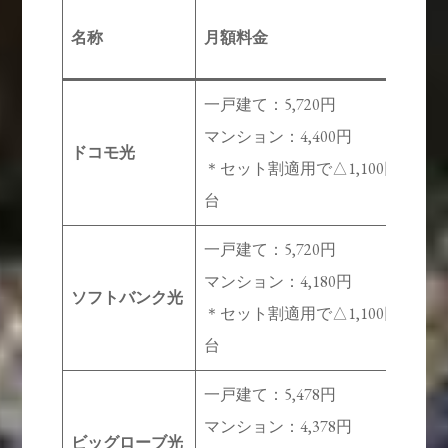
名称
月額料金
一戸建て：5,720円
マンション：4,400円
ドコモ光
3
＊セット割適用で△1,100円/
台
一戸建て：5,720円
マンション：4,180円
ソフトバンク光
3
＊セット割適用で△1,100円/
台
一戸建て：5,478円
マンション：4,378円
ビッグローブ光
3