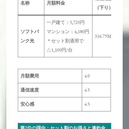
名称
月額料金
（下り）
ア
一戸建て：5,720円
ソフトバ
マンション：4,180円
ソ
316.79Mbps
ンク光
＊セット割適用で
は
△1,100円/台
月額費用
4.0
通信速度
4.5
安心感
4.5
第2位の理由：セット割のお得さと違約金