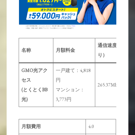
通信速度（下
名称
月額料金
り）
GMO光アク
一戸建て：4,818
セス
円
265.37Mbps
(とくとくBB
マンション：
光)
3,773円
月額費用
4.0