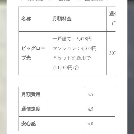
通信速度
名称
月額料金
（下り）
一戸建て：5,478円
ビッグロー
マンション：4,378円
307.56Mbps
ブ光
＊セット割適用で
△1,100円/台
月額費用
4.5
通信速度
4.5
安心感
4.0