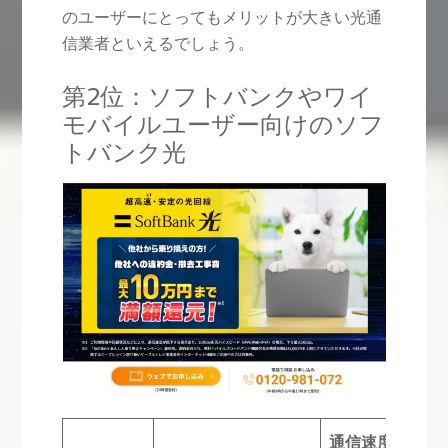
のユーザーにとってもメリットが大きい光通
信業者といえるでしょう。
第2位：ソフトバンクやワイ
モバイルユーザー向けのソフ
トバンク光
通信速度
お